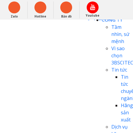
English
0948279988
Powered by
Youtube
Zalo
Hotline
Bản đồ
Translate
CÔNG TY
Tầm
nhìn, sứ
mệnh
Vì sao
chọn
3BSCITE
Tin tức
Tin
tức
chuy
ngàn
Hãng
sản
xuất
Dịch vụ