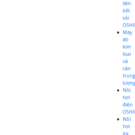
liên
kết
vải
OSH
Máy
dò
kim
loại
và
cân
trọn
lượn
Nồi
hơi
điện
OSH
Nồi
hơi
ga