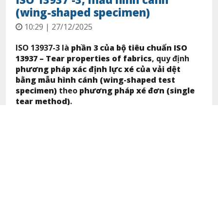
(wing-shaped specimen)
10:29 | 27/12/2025
ISO 13937-3 là
phần 3 của bộ tiêu chuẩn ISO
13937 – Tear properties of fabrics
, quy định
phương pháp xác định lực xé của vải dệt
bằng mẫu hình cánh (wing-shaped test
specimen)
theo
phương pháp xé đơn (single
tear method)
.
Nội dung
1. Phạm vi áp dụng
2. Nguyên lý thử nghiệm
3. Thiết bị thử nghiệm
3.1 Máy thử kéo
3.2 Phần mềm máy thử kéo