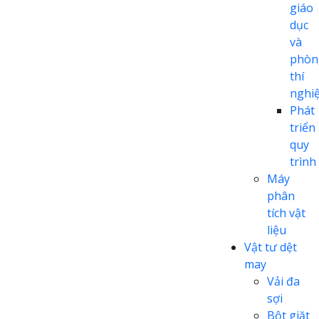
giáo
dục
và
phòn
thí
nghi
Phát
triển
quy
trình
Máy
phân
tích vật
liệu
Vật tư dệt
may
Vải đa
sợi
Bột giặt