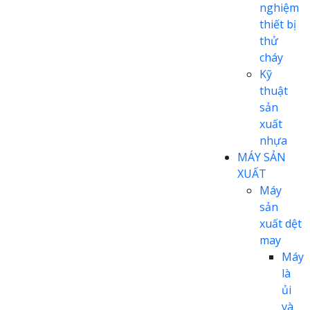
nghiệm
thiết bị
thử
cháy
Kỹ
thuật
sản
xuất
nhựa
MÁY SẢN
XUẤT
Máy
sản
xuất dệt
may
Máy
là
ủi
và