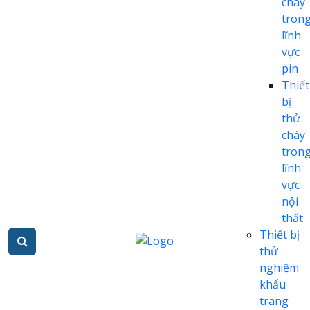
cháy
tron
lĩnh
vực
pin
Thiết
bị
thử
cháy
tron
lĩnh
vực
nội
thất
Thiết bị
thử
nghiệm
khẩu
trang