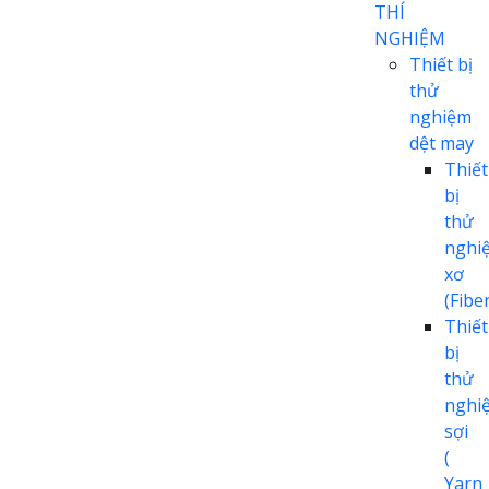
THÍ
NGHIỆM
Thiết bị
thử
nghiệm
dệt may
Thiết
bị
thử
nghi
xơ
(Fiber
Thiết
bị
thử
nghi
sợi
(
Yarn