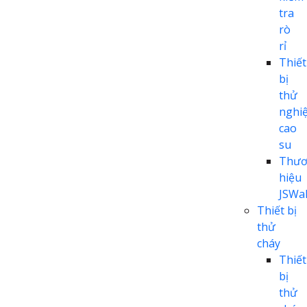
tra
rò
rỉ
Thiết
bị
thử
nghi
cao
su
Thươ
hiệu
JSWal
Thiết bị
thử
cháy
Thiết
bị
thử