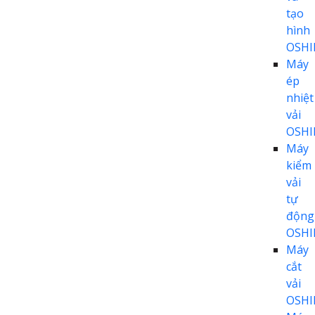
tạo
hình
OSH
Máy
ép
nhiệt
vải
OSH
Máy
kiểm
vải
tự
động
OSH
Máy
cắt
vải
OSH