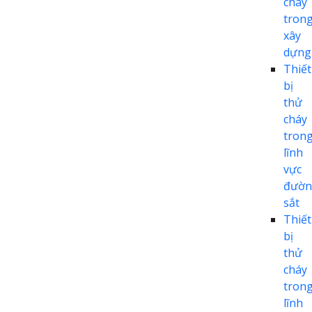
cháy
tron
xây
dựng
Thiết
bị
thử
cháy
tron
lĩnh
vực
đườn
sắt
Thiết
bị
thử
cháy
tron
lĩnh