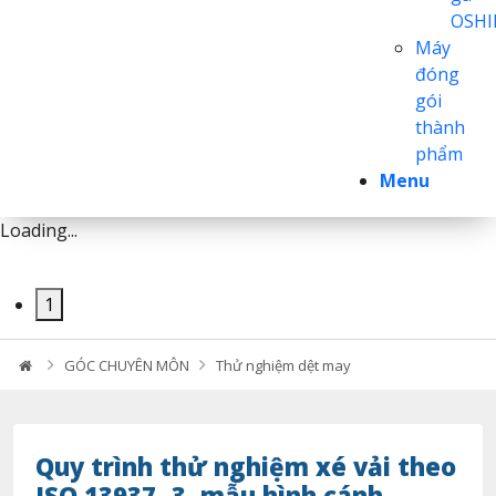
OSH
Máy
đóng
gói
thành
phẩm
Menu
Loading...
1
GÓC CHUYÊN MÔN
Thử nghiệm dệt may
Quy trình thử nghiệm xé vải theo
ISO 13937 -3, mẫu hình cánh