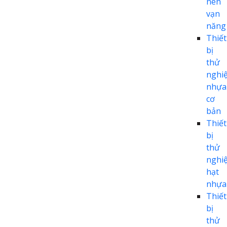
nén
vạn
năng
Thiết
bị
thử
nghi
nhựa
cơ
bản
Thiết
bị
thử
nghi
hạt
nhựa
Thiết
bị
thử