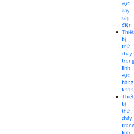
vực
dây
cáp
điện
Thiết
bị
thử
cháy
tron
lĩnh
vực
hàng
khôn
Thiết
bị
thử
cháy
tron
lĩnh