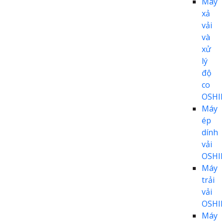
Máy
xả
vải
và
xử
lý
độ
co
OSH
Máy
ép
dính
vải
OSH
Máy
trải
vải
OSH
Máy