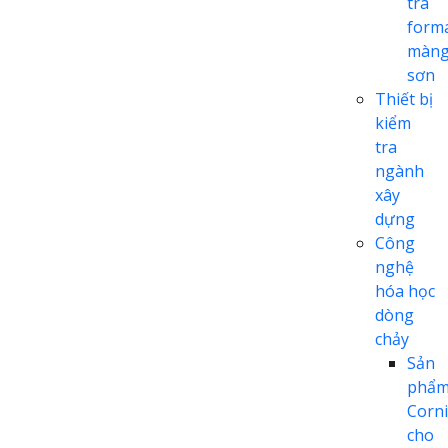
tra
form
màn
sơn
Thiết bị
kiểm
tra
ngành
xây
dựng
Công
nghệ
hóa học
dòng
chảy
Sản
phẩ
Corn
cho